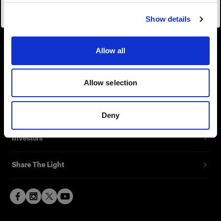
Visiter le site
About us
Show details
Contact
Allow all
Support
Allow selection
Careers
Press
Deny
Investors
Share The Light