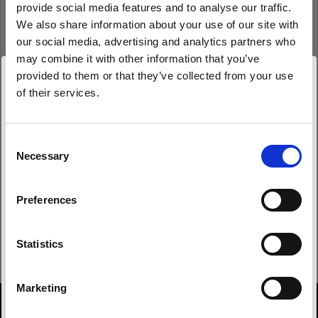
provide social media features and to analyse our traffic.
Mot de passe
We also share information about your use of our site with
our social media, advertising and analytics partners who
may combine it with other information that you’ve
Se souvenir de moi
Mot de passe oublié ?
provided to them or that they’ve collected from your use
of their services.
Nous
pensons
que
vous
vous
trouvez
ici :
Japan
.
Se connecter
Mettre à jour votre emplacement ?
Consent
Necessary
Selection
Nouvel utilisateur Profoto ?
Pays
Preferences
Japan
S’inscrire
Langue
Statistics
Français
Marketing