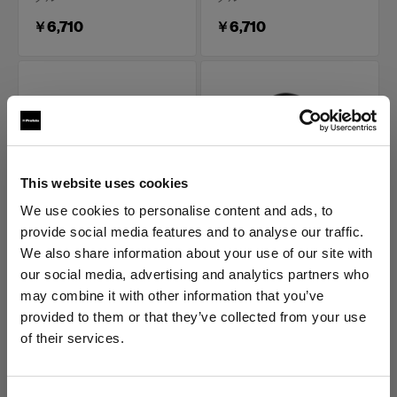
￥6,710
￥6,710
This website uses cookies
We use cookies to personalise content and ads, to
provide social media features and to analyse our traffic.
POWER CABLES
POWER CABLES
電源ケーブル C13 5 m
電源ケーブル C13 5 m
We also share information about your use of our site with
EUR
IL
our social media, advertising and analytics partners who
may combine it with other information that you’ve
(
0
)
(
0
)
provided to them or that they’ve collected from your use
モノライト用標準電源ケー
モノライト用標準電源ケー
of their services.
ブル
ブル
Japan
にお住まいであると思われます。
地域を変更しますか？
￥6,710
￥6,710