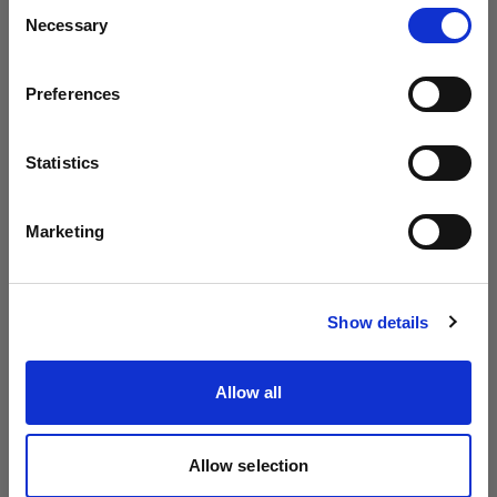
Consent
Necessary
Selection
国
Preferences
Japan
言語
Statistics
日本語
Marketing
POWER CABLES
POWER CABLES
電源ケーブル C13 5 m
電源ケーブル C13 5 m
サイトにアクセス
IN
JP
Show details
(
0
)
(
0
)
モノライト用標準電源ケー
モノライト用標準電源ケー
Allow all
ブル
ブル
￥8,250
￥6,710
Allow selection