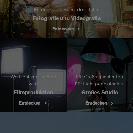
Entdecke die Kunst des Lichts
Fotografie und Videografie
Entdecken
Wo Licht zur Emotion
Für Größe geschaffen.
wird
Für Licht perfektioniert.
Filmproduktion
Großes Studio
Entdecken
Entdecken