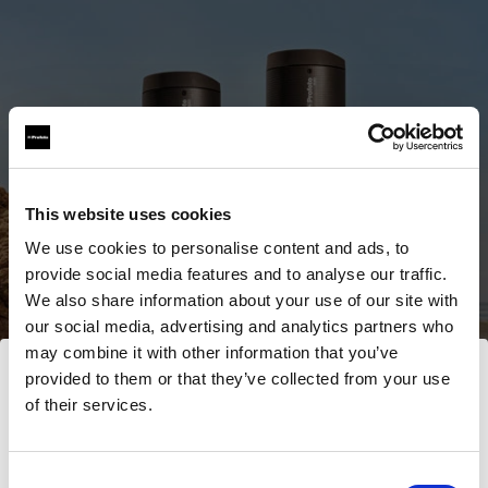
This website uses cookies
We use cookies to personalise content and ads, to
provide social media features and to analyse our traffic.
We also share information about your use of our site with
our social media, advertising and analytics partners who
may combine it with other information that you’ve
provided to them or that they’ve collected from your use
Alle Produkte ansehen
of their services.
Wir
vermuten,
dass
Sie
in
Lithuania
ansässig
Jetzt kaufen
sind.
Möchten Sie Ihren Standort aktualisieren?
Consent