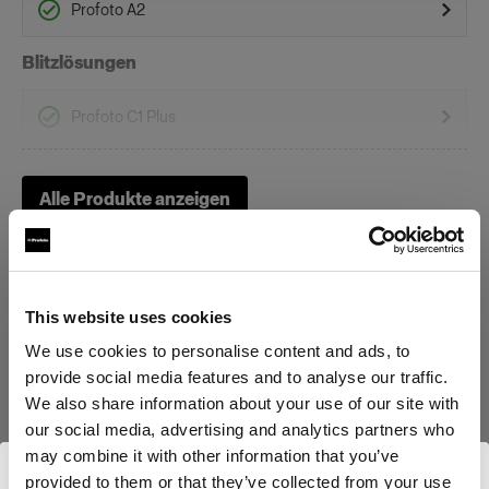
Profoto A2
Blitzlösungen
Profoto C1 Plus
On-Camera-Blitzsysteme
Alle Produkte anzeigen
Profoto A10
Profoto A1
This website uses cookies
Profoto A1X
We use cookies to personalise content and ads, to
provide social media features and to analyse our traffic.
Technische Daten:
We also share information about your use of our site with
our social media, advertising and analytics partners who
may combine it with other information that you’ve
Produktdetails
provided to them or that they’ve collected from your use