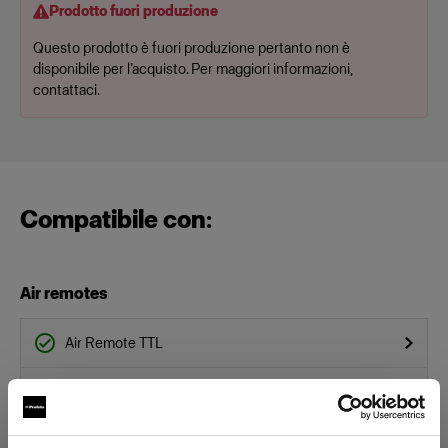
Prodotto fuori produzione
Questo prodotto è fuori produzione pertanto non è
disponibile per l’acquisto. Per maggiori informazioni,
contattaci.
Compatibile con:
Air remotes
Air Remote TTL
Profoto Connect Pro
Altro