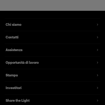
Compatibile con oltre 120 Light Shaping Tool
di Profoto.
Chi siamo
Contatti
Assistenza
Opportunità di lavoro
Stampa
Investitori
Share the Light