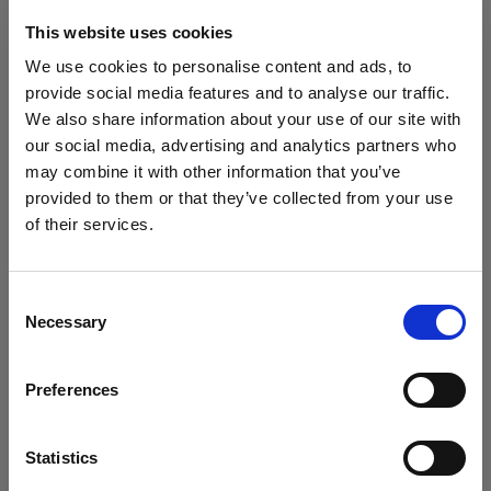
This website uses cookies
Protective Cap
We use cookies to personalise content and ads, to
provide social media features and to analyse our traffic.
Stand Bracket Knob
We also share information about your use of our site with
Mostra tutti i prodotti
our social media, advertising and analytics partners who
Flashtubes
may combine it with other information that you’ve
provided to them or that they’ve collected from your use
Flashtube for D1
of their services.
Crediamo
che
tu
sia
nel
Lithuania
.
Glass Covers
Aggiornare la tua location?
Consent
Specifiche:
Glass dome for flat front monolights
Necessary
Selection
Paese
Glass Plate for Flat Front
Preferences
Lithuania
Dettagli sul prodotto
Griglie
Lingua
Statistics
Grid 100 mm
Opzioni incluse
D1 Basic Kit 250 Air