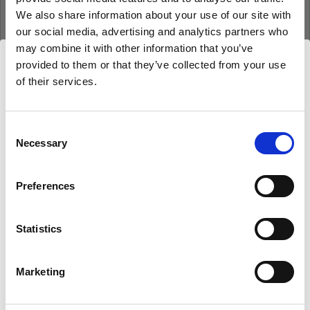
We also share information about your use of our site with
our social media, advertising and analytics partners who
may combine it with other information that you’ve
Anmeldedaten speichern
Kennwort vergessen?
provided to them or that they’ve collected from your use
of their services.
Wir
vermuten,
dass
Sie
in
Luxembourg
ansässig
Anmelden
sind.
Möchten Sie Ihren Standort aktualisieren?
Consent
Necessary
Neu bei Profoto?
Selection
Land
Anmelden
Preferences
Luxembourg
Statistics
Sprache
Deutsch
Marketing
About us