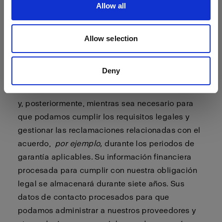
Allow all
tenga una cuenta de Profoto, y durante un
período de dos años a partir de entonces, a
menos que nos haya notificado que no desea
Allow selection
recibir ningún tipo de marketing por nuestra
parte. Sus datos de contacto procesados para
Deny
que podamos cumplir los acuerdos suscritos con
usted se almacenarán mientras usted sea cliente
y, posteriormente, mientras sea necesario para
que podamos cumplir los requisitos legales y
gestionar las reclamaciones relacionadas con el
acuerdo,
por ejemplo,
durante los periodos de
garantía aplicables. Su información financiera
procesada para cumplir con nuestra obligación
legal se almacenará durante siete años. Sus
datos de contacto procesados para que
podamos administrar a nuestros proveedores y