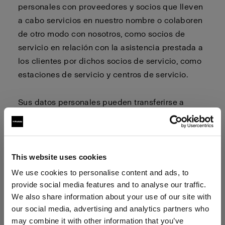
personales con proveedores y socios que lleven
a cabo servicios en nuestro nombre o colaboren
de otro modo con nosotros, como socios de
servicio en relación con la asistencia prestada a
los clientes por dichos socios de servicio, como
estaciones de servicio y centros de servicio.
Sus datos personales pueden transferirse a
países fuera de la UE/EEE, incluidos los Estados
Unidos de América, Canadá y Japón, que
pueden tener un nivel de protección de los datos
personales inferior al de la UE/EEE. Cuando
This website uses cookies
transferimos datos personales a países fuera de
We use cookies to personalise content and ads, to
la UE/EEE, utilizamos las cláusulas
provide social media features and to analyse our traffic.
We also share information about your use of our site with
contractuales tipo aprobadas por la Comisión
our social media, advertising and analytics partners who
Europea para garantizar un nivel suficiente de
may combine it with other information that you’ve
protección de sus datos personales. Las