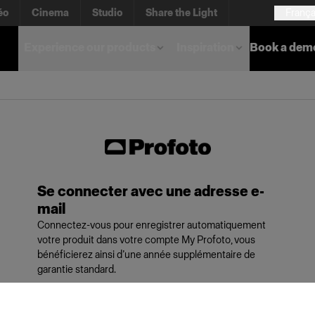
éo
Cinema
Studio
Share the Light
França
Experience our products
Inspiration
Book a dem
Se connecter avec une adresse e-
mail
Connectez-vous pour enregistrer automatiquement
votre produit dans votre compte My Profoto, vous
bénéficierez ainsi d’une année supplémentaire de
garantie standard.
E-mail