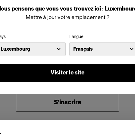
Nous
pensons
que
vous
vous
trouvez
ici :
Luxembour
Mettre à jour votre emplacement ?
Mot de passe
ays
Langue
Se souvenir de moi
Mot de passe oublié ?
Luxembourg
Français
Se connecter
Visiter le site
Nouvel utilisateur Profoto ?
S’inscrire
s