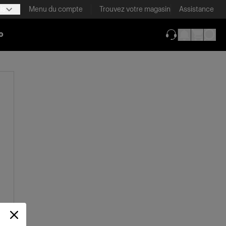
is
Menu du compte
Trouvez votre magasin
Assistance
o
(ouverture dans 