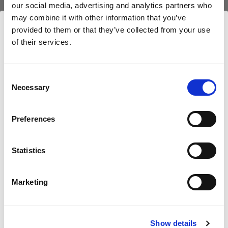
(
0
)
(
0
)
our social media, advertising and analytics partners who
may combine it with other information that you’ve
Kit de diffuseur de
Kit de diffuseur de
provided to them or that they’ve collected from your use
remplacement pour RFi
remplacement pour RFi
of their services.
Softbox Strip.
Softbox Square.
Nous
pensons
que
vous
vous
trouvez
ici :
Luxembourg
.
54,00 €
26,01 €
Mettre à jour votre emplacement ?
Consent
Necessary
Selection
Pays
Preferences
Luxembourg
Statistics
Langue
Français
PIÈCES DE REMPLACEMENT
PIÈCES DE REMPLACEMENT
Marketing
POUR RFI SOFTBOXES
POUR RFI SOFTBOXES
Diffuser kit for RFi
Diffuser kit for RFi
Softbox 2x3'
Softbox 3' Octa
Visiter le site
Show details