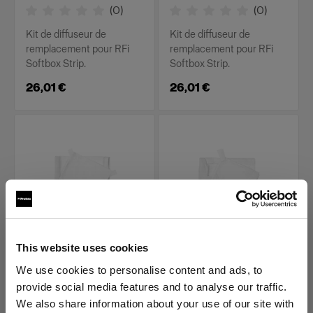
(
0
)
(
0
)
Kit de diffuseur de
Kit de diffuseur de
remplacement pour RFi
remplacement pour RFi
Softbox Strip.
Softbox Strip.
26,01 €
26,01 €
This website uses cookies
PIÈCES DE REMPLACEMENT
PIÈCES DE REMPLACEMENT
POUR RFI SOFTBOXES
POUR RFI SOFTBOXES
We use cookies to personalise content and ads, to
Diffuser kit for RFi
Diffuser kit for RFi
provide social media features and to analyse our traffic.
Softbox 1x6'
Softbox 2x2'
We also share information about your use of our site with