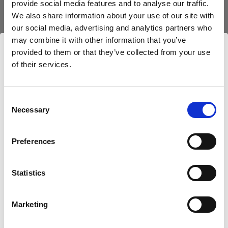
provide social media features and to analyse our traffic.
We also share information about your use of our site with
our social media, advertising and analytics partners who
may combine it with other information that you’ve
Deux flashes en un
provided to them or that they’ve collected from your use
Dans cet épisode de Geared Up, Chris vous
of their services.
Nous
pensons
que
vous
vous
trouvez
ici :
montre comment obtenir deux flashes avec un
Luxembourg
.
seul modeleur. Vous apprendrez quels sont les
Mettre à jour votre emplacement ?
Consent
façonneurs de lumière dont vous avez besoin et
Necessary
Selection
comment fonctionne cette technique.
Pays
Preferences
Luxembourg
Statistics
Langue
Archives
Français
Vous avez manqué nos épisodes précédents ?
Marketing
Parcourez les archives et visionnez-les à votre
guise.