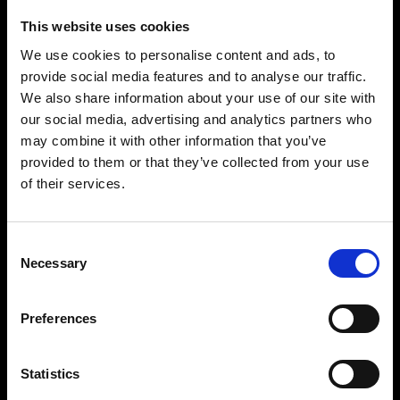
This website uses cookies
We use cookies to personalise content and ads, to
provide social media features and to analyse our traffic.
We also share information about your use of our site with
our social media, advertising and analytics partners who
may combine it with other information that you’ve
Précision et contrôle impressionnants
provided to them or that they’ve collected from your use
Avec une amplitude de réglage de onze
of their services.
diaphragmes à portée de main, vous verrez qu’il
est facile de créer la lumière souhaitée. Il peut
être réglé par paliers d’1/10 de diaphragme, de
Consent
Necessary
2,4 à 2 400 Ws, et vous pouvez contrôler
Selection
indépendamment chaque tête. Tout ce dont vous
avez besoin pour prendre des photos avec
Preferences
puissance et précision, prise après prise.
Statistics
Conçu pour durer, avec une performance
constante