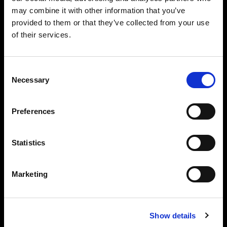
modificatori, ridefiniamo le possibilità
may combine it with other information that you’ve
provided to them or that they’ve collected from your use
creative e offriamo l'affidabilità e la
of their services.
maestria senza pari per cui Profoto è
nota.
Consent
Necessary
Selection
Icons non scende a compromessi sulla
qualità, e nemmeno noi lo facciamo.
Preferences
Statistics
About us
Marketing
Contact
Show details
Support