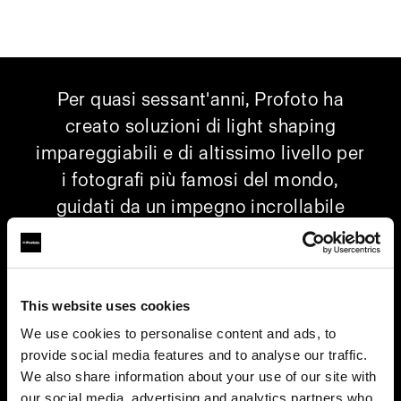
Per quasi sessant'anni, Profoto ha
creato soluzioni di light shaping
impareggiabili e di altissimo livello per
i fotografi più famosi del mondo,
guidati da un impegno incrollabile
verso la perfezione e da una profonda
comprensione delle loro esigenze. Ora,
questa eredità di eccellenza viene
This website uses cookies
trasferita al mondo del cinema e ai più
We use cookies to personalise content and ads, to
importanti tecnici e DP del settore. Con
provide social media features and to analyse our traffic.
una nuova generazione di luci LED,
We also share information about your use of our site with
insieme a un'ampia gamma di
our social media, advertising and analytics partners who