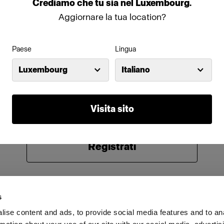
Crediamo
che
tu
sia
nel
Luxembourg
.
Password
Aggiornare la tua location?
Paese
Lingua
Ricorda
Hai dimenticato la password?
Luxembourg
Italiano
Accedi
Visita sito
Non conosci Profoto?
Registrati
s
ise content and ads, to provide social media features and to an