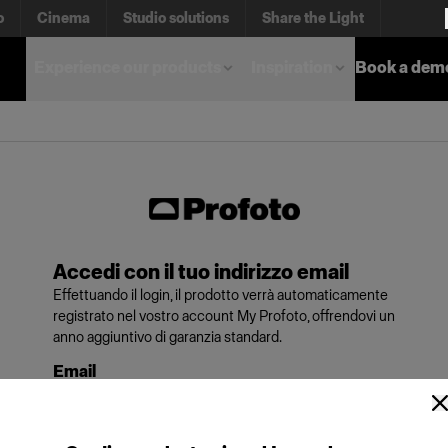
o
Cinema
Studio solutions
Share the Light
Experience our products
Inspiration
Book a dem
Accedi con il tuo indirizzo email
Effettuando il login, il prodotto verrà automaticamente
registrato nel vostro account My Profoto, offrendovi un
anno aggiuntivo di garanzia standard.
Email