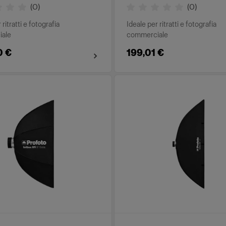
(
0
)
(
0
)
 ritratti e fotografia
Ideale per ritratti e fotografia
ale
commerciale
0 €
199,01 €