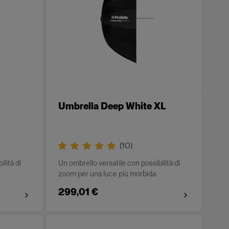
Umbrella Deep White XL
(
10
)
lità di
Un ombrello versatile con possibilità di
zoom per una luce più morbida
299,01 €