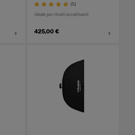
(
5
)
Ideale per ritratti accattivanti
425,00 €