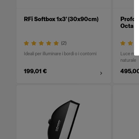
RFi Softbox 1x3' (30x90cm)
Profot
Octa S
(
2
)
Ideali per illuminare i bordi o i contorni
Luce mor
naturale
199,01 €
495,0