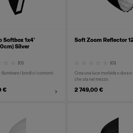
o Softbox 1x4'
Soft Zoom Reflector 1
0cm) Silver
(
0
)
(
0
)
 illuminare i bordi o i contorni
Crea una luce morbida o dura e 
che sta nel mezzo
0 €
2 749,00 €