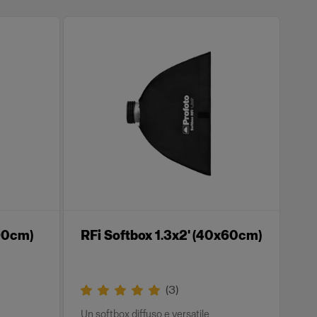
x90cm)
RFi Softbox 1.3x2' (40x60cm)
(
3
)
Un softbox diffuso e versatile