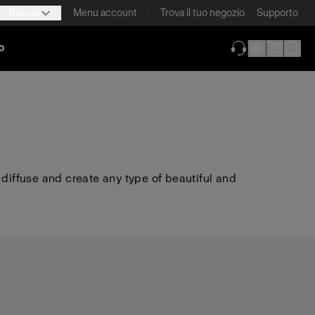
Italiano
Menu account
Trova il tuo negozio
Supporto
o
(si apre in una 
 diffuse and create any type of beautiful and