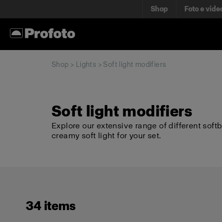
Shop
Foto e vide
Shop
>
Lights
> Soft light modifiers
Soft light modifiers
Explore our extensive range of different soft
creamy soft light for your set.
34 items