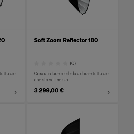
20
Soft Zoom Reflector 180
(
0
)
tutto ciò
Crea una luce morbida o dura e tutto ciò
che sta nel mezzo
3 299,00 €