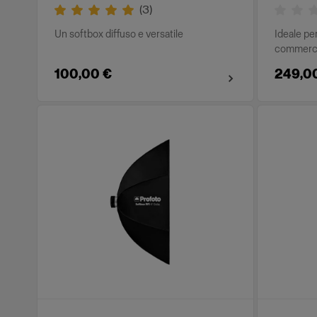
(
3
)
Un softbox diffuso e versatile
Ideale per
commerci
100,00 €
249,0