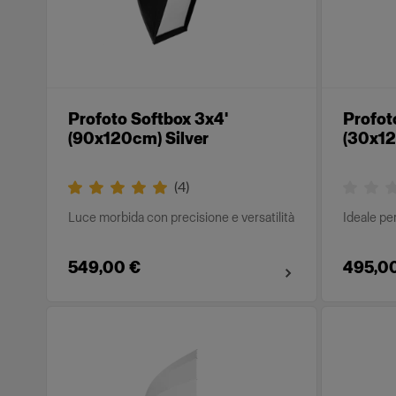
Profoto Softbox 3x4'
Profot
(90x120cm) Silver
(30x12
(
4
)
Luce morbida con precisione e versatilità
Ideale per
549,00 €
495,0