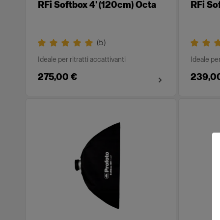
RFi Softbox 4' (120cm) Octa
RFi So
(
5
)
Ideale per ritratti accattivanti
Ideale per
275,00 €
239,0