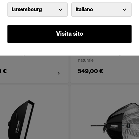
Luxembourg
Italiano
o Softbox 3' (90cm)
Profoto Softbox 4' (1
ilver
Octa Silver
Visita sito
(
10
)
(
10
)
bida e avvolgente in modo
Luce morbida e avvolgente in 
naturale
0 €
549,00 €