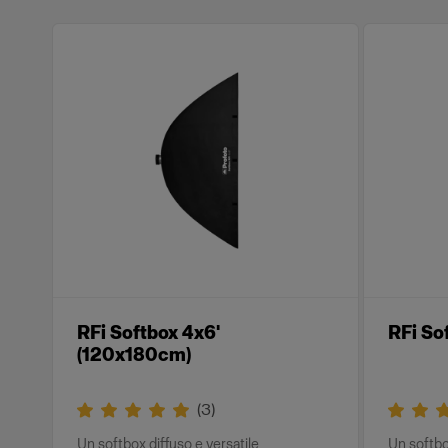
RFi Softbox 4x6'
RFi So
(120x180cm)
(
3
)
Un softbox diffuso e versatile
Un softbo