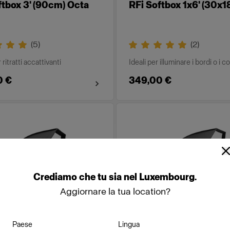
ftbox 3' (90cm) Octa
RFi Softbox 1x6' (30x
(
5
)
(
2
)
 ritratti accattivanti
Ideali per illuminare i bordi o i c
0 €
349,00 €
Crediamo
che
tu
sia
nel
Luxembourg
.
Aggiornare la tua location?
Paese
Lingua