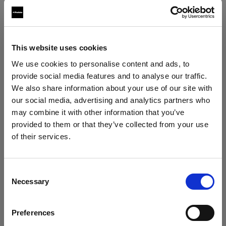
paesi al di fuori dell'UE/SEE, compresi gli Stati
Uniti d'America, il Canada e il Giappone, che
potrebbero avere un livello di protezione dei dati
This website uses cookies
personali inferiore a quello dell'UE/SEE. Quando
trasferiamo i dati personali in paesi al di fuori
We use cookies to personalise content and ads, to
dell'UE/SEE, utilizziamo le clausole contrattuali
provide social media features and to analyse our traffic.
We also share information about your use of our site with
standard approvate dalla Commissione Europea
our social media, advertising and analytics partners who
per garantire un livello sufficiente di protezione
may combine it with other information that you’ve
dei tuoi dati personali. Le clausole contrattuali
provided to them or that they’ve collected from your use
standard sono disponibili al seguente
of their services.
link:
https://ec.europa.eu/info/strategy/justice-
Crediamo
che
tu
sia
nel
Luxembourg
.
and-fundamental-rights/data-protection/data-
Aggiornare la tua location?
transfers-outside-eu/model-contracts-transfer-
Consent
Necessary
Selection
personal-data-third-countries_en.
Paese
6. Per quanto tempo conserveremo i
Preferences
Luxembourg