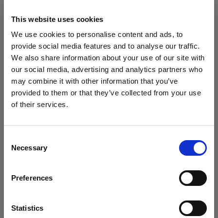
This website uses cookies
Scarica su Android
We use cookies to personalise content and ads, to
provide social media features and to analyse our traffic.
Per i prodotti senza Bluetooth (AirX)
We also share information about your use of our site with
our social media, advertising and analytics partners who
Per ottenere il massimo dal tuo prodotto,
may combine it with other information that you’ve
registralo in My Profoto prima dell’uso.
provided to them or that they’ve collected from your use
of their services.
• 1 anno aggiuntivo di garanzia standard
Crediamo
che
tu
sia
nel
Luxembourg
.
• Possibilità di acquistare da 1 a 3 anni di
Aggiornare la tua location?
garanzia estesa (fino a un totale di 5 anni)
Consent
• Aggiornamenti firmware wireless
Necessary
Selection
Paese
Registra in My Profoto
Preferences
Luxembourg
Lingua
Statistics
Scarica le informazioni normative e di sicurezza