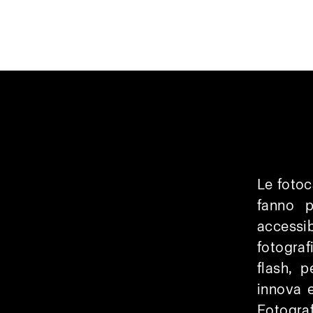
Le fotoc
fanno p
accessib
fotograf
flash, 
innova 
Fotograf