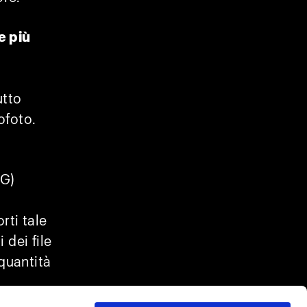
e più
d
utto
rofoto.
NG)
rti tale
 dei file
quantità