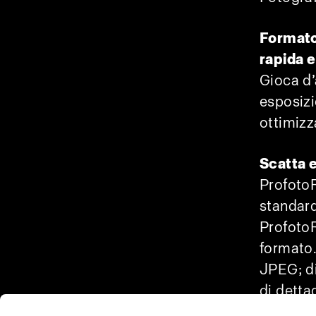
Formato
rapida e
Gioca d’
esposizi
ottimizza
Scatta 
ProfotoR
standard
ProfotoR
formato.
JPEG; di
di dettag