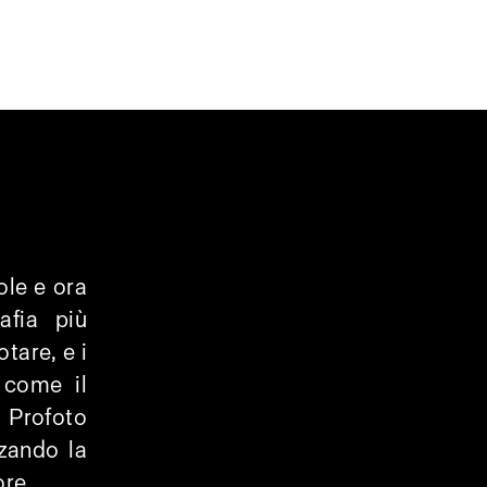
ole e ora
afia più
tare, e i
, come il
 Profoto
zando la
ore.