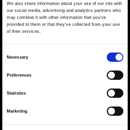
Profoto StyleShoots Vertical ti offre immagini
We also share information about your use of our site with
coerenti e prive di sfondo in modo rapido e
our social media, advertising and analytics partners who
semplice. Ai marchi in cerca di libertà creativa la
may combine it with other information that you’ve
nostra soluzione personalizzabile offre
provided to them or that they’ve collected from your use
possibilità di light shaping senza eguali,
of their services.
consentendo di creare immagini memorabili in
grado di valorizzare il marchio.
Consent
Necessary
Selection
Preferences
Statistics
Marketing