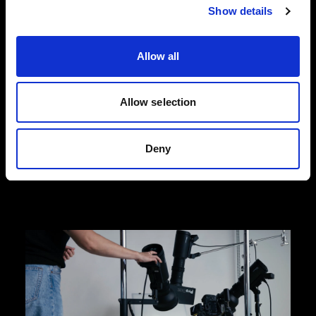
Show details
Fotografia di moda dall'alto
Progettate per soddisfare le esigenze dinamiche
Allow all
dell'e-commerce della moda, le nostre soluzioni
dall'alto ti aiutano a scattare foto di prodotti di
alta qualità che promuovono le conversioni.
Allow selection
Scegli l'efficienza e la facilità di Profoto
StyleShoots Horizontal o opta per la piena
flessibilità creativa con il nostro setup di luci e
Deny
light shaper.