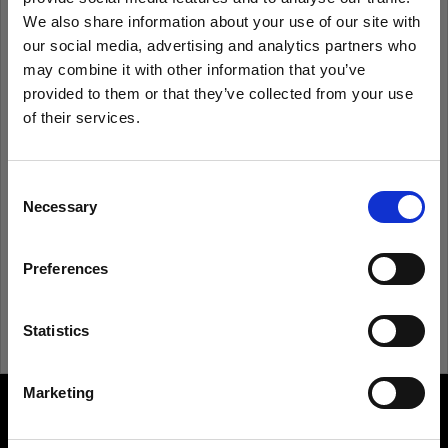
We also share information about your use of our site with
our social media, advertising and analytics partners who
may combine it with other information that you’ve
Anmeldedaten speichern
Kennwort vergessen?
provided to them or that they’ve collected from your use
of their services.
Anmelden
Wir
vermuten,
dass
Sie
in
Latvia
ansässig
sind.
Möchten Sie Ihren Standort aktualisieren?
Consent
Necessary
Neu bei Profoto?
Selection
Land
Anmelden
Preferences
Latvia
Sprache
Statistics
Deutsch
Marketing
About us
Website besuchen