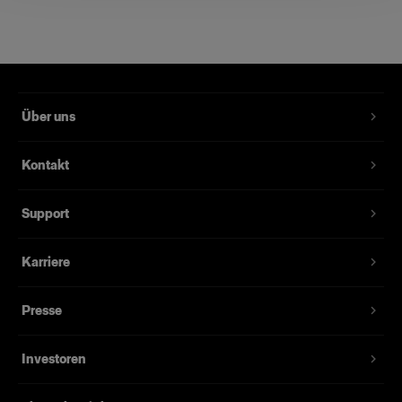
PowerCON Cable 7m JAP
Standard-PowerCON-Kabel für LED-
Leuchten
Produktnummer
:
102584
Über uns
Geerdetes Standard-PowerCON-Kabel für LED-
Kontakt
Leuchten. Länge von 7 Metern und mit
Steckdosenvarianten für jeden einzelnen Markt.
Support
Merkmale
Karriere
Länge von 7 Metern
Presse
Investoren