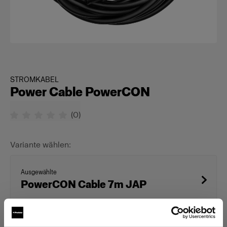
STROMKABEL
Power Cable PowerCON
(
0
)
Variante wählen:
Ausgewählte
PowerCON Cable 7m JAP