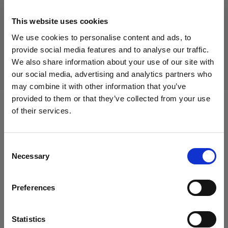
217,80 €
Inklusive MwSt.
This website uses cookies
180,00 €
Exklusive MwSt.
Auf Lager
We use cookies to personalise content and ads, to
In den Warenkorb legen
provide social media features and to analyse our traffic.
We also share information about your use of our site with
our social media, advertising and analytics partners who
may combine it with other information that you’ve
provided to them or that they’ve collected from your use
of their services.
Kompatibel mit:
Wir
vermuten,
dass
Sie
in
Latvia
ansässig
sind.
Möchten Sie Ihren Standort aktualisieren?
Consent
Necessary
LED Panels
Selection
Land
Profoto ProPanel 3x2 (2000W)
Preferences
Latvia
MonoLED
Sprache
Statistics