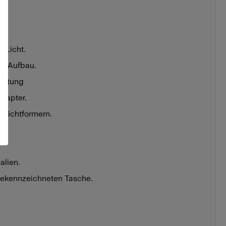
 Licht.
en Aufbau.
beitung
Adapter.
-Lichtformern.
s.
alien.
 gekennzeichneten Tasche.