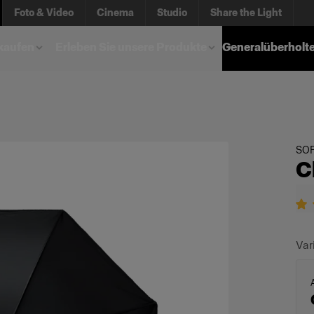
Foto & Video
Cinema
Studio
Share the Light
kaufen
Erleben Sie unsere Produkte
Generalüberholt
SO
C
Var