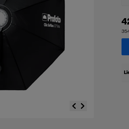
4
354
Li