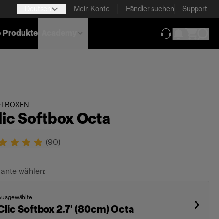
Deutsch
Mein Konto
Händler suchen
Support
e Produkte
Academy
(wird in neuem T
FTBOXEN
lic Softbox Octa
(
90
)
iante wählen:
Ausgewählte
Clic Softbox 2.7' (80cm) Octa