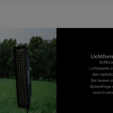
Lichtform
Softbox
Lichtquelle z
den natürli
Sie lassen 
Speedrings o
sind in ve