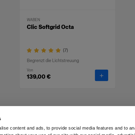
WABEN
Clic Softgrid Octa
(
7
)
Begrenzt die Lichtstreuung
Von
-
Clic Softgrid 
139,00 €
s
ise content and ads, to provide social media features and to an