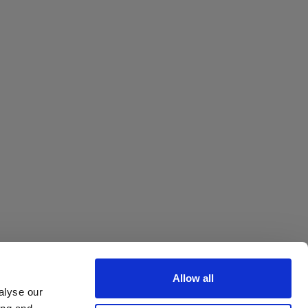
Octa
Allow all
alyse our