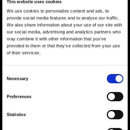
This website uses cookies
We use cookies to personalise content and ads, to
provide social media features and to analyse our traffic.
We also share information about your use of our site with
our social media, advertising and analytics partners who
may combine it with other information that you’ve
Beeindruckende Präzision und Kontrolle
provided to them or that they’ve collected from your use
Mit einem Regelbereich von 11 Blenden lassen
of their services.
Sie auf Knopfdruck die gewünschte
Lichtstimmung entstehen. Dieser ist in
1/10 Blendenschritten von 2,4 bis 2.400 Ws und
Consent
Necessary
für jeden Blitzkopf separat einstellbar. So
Selection
spiegelt sich die beeindruckende Präzision und
Leistung in jeder Ihrer Aufnahmen wider.
Preferences
Lange Lebensdauer bei konstanter Leistung
Statistics
Der Pro-11 ist für den Dauereinsatz bei
beeindruckender Zuverlässigkeit gemacht: eine
technische und handwerkliche Meisterleistung.