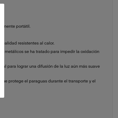
amente portátil.
 calidad resistentes al calor.
os metálicos se ha tratado para impedir la oxidación
onal para lograr una difusión de la luz aún más suave
que protege el paraguas durante el transporte y el