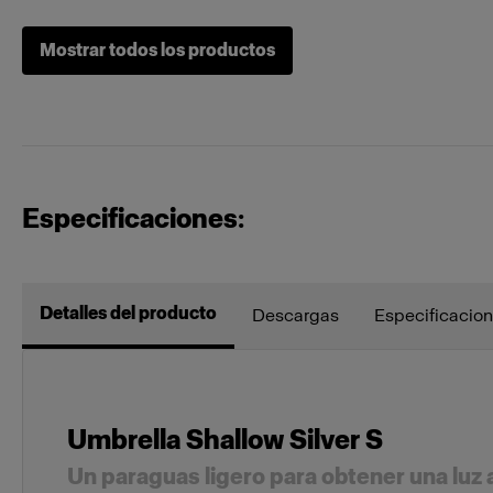
Mostrar todos los productos
Heads
Pro-B Head 
ProTwin Hea
Especificaciones:
Mains-powered
Profoto D2
Profoto D1
Detalles del producto
Descargas
Especificacion
MonoLED
Profoto L6
Umbrella Shallow Silver S
On-Camera Flashes
Profoto A1
Un paraguas ligero para obtener una luz 