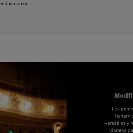
tendría con un
Modifi
Los parag
herrami
versátiles y 
idóneos par