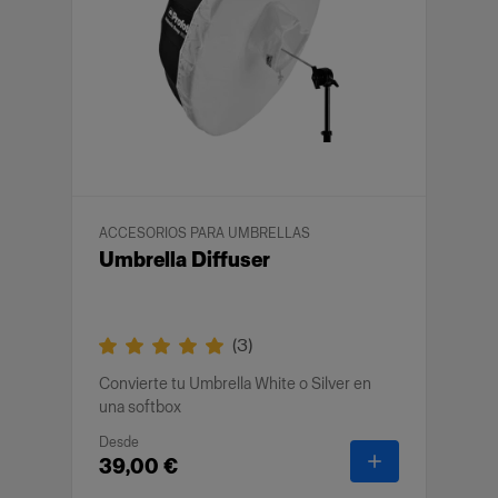
ACCESORIOS PARA UMBRELLAS
Umbrella Diffuser
(
3
)
Convierte tu Umbrella White o Silver en
una softbox
Desde
-
Umbrella Diff
39,00 €