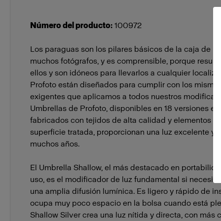
Packs
Profoto B2
Número del producto
:
100972
Los paraguas son los pilares básicos de la caja de h
muchos fotógrafos, y es comprensible, porque resulta 
ellos y son idóneos para llevarlos a cualquier localiz
Profoto están diseñados para cumplir con los mismo
exigentes que aplicamos a todos nuestros modificado
Umbrellas de Profoto, disponibles en 18 versiones ex
fabricados con tejidos de alta calidad y elementos m
superficie tratada, proporcionan una luz excelente y 
muchos años.
El Umbrella Shallow, el más destacado en portabilida
uso, es el modificador de luz fundamental si necesit
una amplia difusión lumínica. Es ligero y rápido de in
ocupa muy poco espacio en la bolsa cuando está ple
Shallow Silver crea una luz nítida y directa, con más 