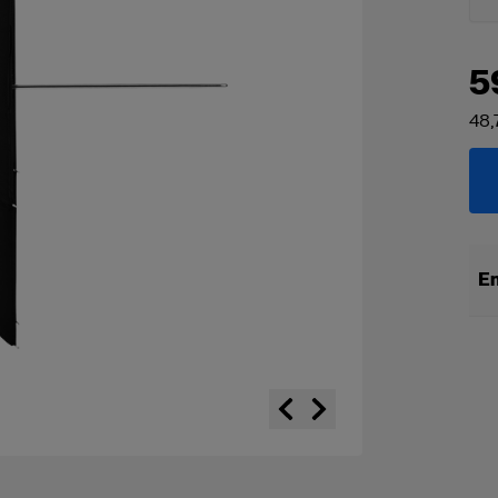
5
48,
En