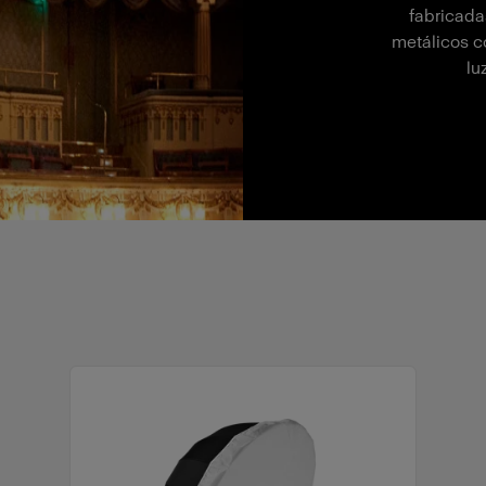
fabricada
metálicos co
lu