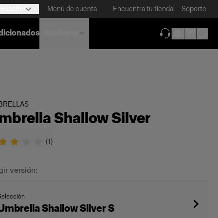
Español
Menú de cuenta
Encuentra tu tienda
Soporte
dicionados
Academy
(se abre en una
BRELLAS
mbrella Shallow Silver
(
1
)
gir versión:
Selección
Umbrella Shallow Silver S