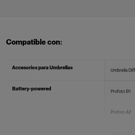
Compatible con:
Accesorios para Umbrellas
Umbrella Dif
Battery-powered
Profoto B1
Profoto A2
Profoto B10