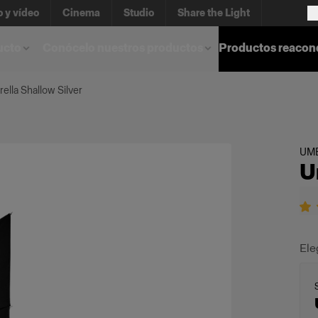
o y vídeo
Cinema
Studio
Share the Light
ucto
Conócelo nuestros productos
Productos reacon
ella Shallow Silver
UM
U
Ele