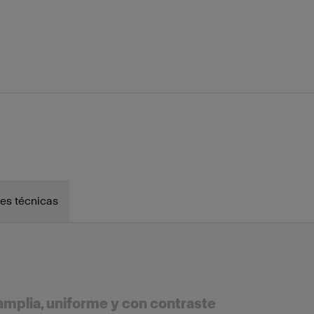
Plus
ProHead Plus
d
Profoto D30
es técnicas
00C (600W)
Profoto L600D (600W)
amplia, uniforme y con contraste