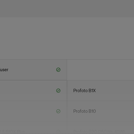
fuser
Profoto B1X
Profoto B10
X & B10X Plus
Profoto B20 (250Ws, 40W)