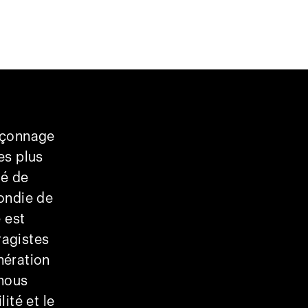
façonnage
es plus
té de
ondie de
 est
ragistes
nération
nous
lité et le