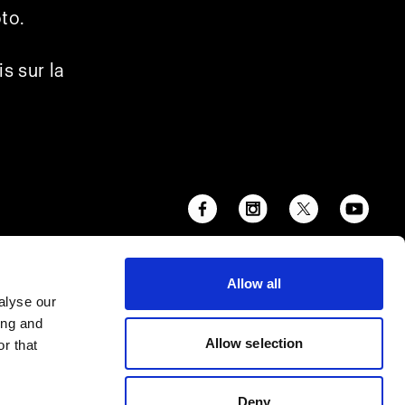
oto.
s sur la
Allow all
alyse our
ing and
Allow selection
r that
Deny