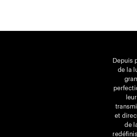
Depuis p
de la 
gran
perfect
leu
transmi
et dire
de 
redéfinis