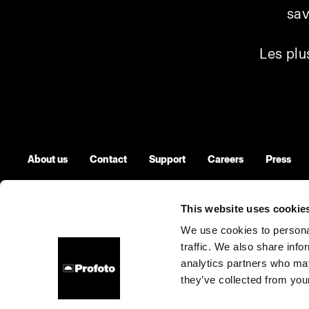
sav
Les plu
About us
Contact
Support
Careers
Press
This website uses cookie
We use cookies to personal
Latvia
Cookies
Privacy Policy
Terms of use
traffic. We also share info
analytics partners who may
Copyright (C) 1968-2025 Profoto AB. All rights reserved.
they’ve collected from your