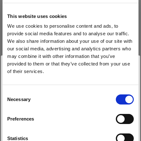
Télécharger sur Android
This website uses cookies
We use cookies to personalise content and ads, to
Pour les produits sans Bluetooth (AirX)
provide social media features and to analyse our traffic.
We also share information about your use of our site with
Pour tirer le meilleur parti de votre produit,
our social media, advertising and analytics partners who
enregistrez-le dans My Profoto avant utilisation.
may combine it with other information that you’ve
provided to them or that they’ve collected from your use
• 1 an de garantie standard supplémentaire
of their services.
• Possibilité d’acheter 1 à 3 ans de garantie
Nous
pensons
que
vous
vous
trouvez
ici :
Latvia
.
étendue (jusqu’à 5 ans au total)
Mettre à jour votre emplacement ?
Consent
• Mises à jour du firmware via câble USB
Necessary
Selection
Pays
Enregistrer dans My Profoto
Preferences
Latvia
Langue
Statistics
Télécharger les informations réglementaires et