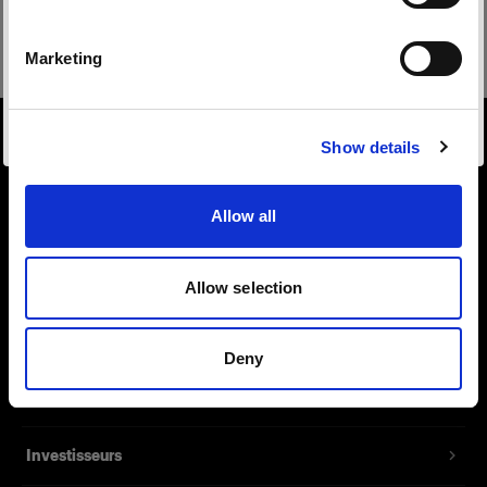
de sécurité
Français
Marketing
Visiter le site
Show details
À propos de Profoto
Allow all
Contact
Support
Allow selection
Emploi
Deny
Presse
Investisseurs