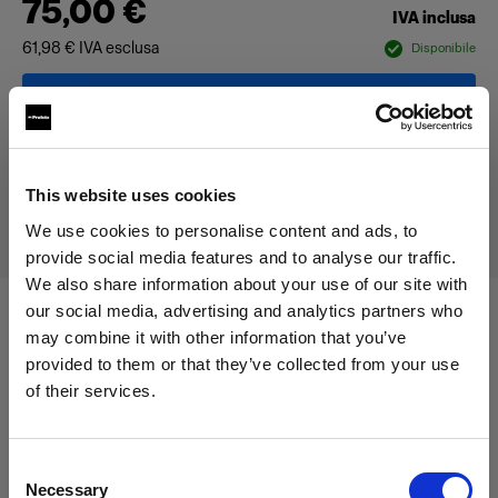
75,00 €
IVA inclusa
61,98 €
IVA esclusa
Disponibile
Aggiungi al carrello
This website uses cookies
Consegna e restituzione
We use cookies to personalise content and ads, to
provide social media features and to analyse our traffic.
We also share information about your use of our site with
our social media, advertising and analytics partners who
Compatibile con:
may combine it with other information that you’ve
provided to them or that they’ve collected from your use
of their services.
Crediamo
che
tu
sia
nel
Latvia
.
Battery-powered
Aggiornare la tua location?
Consent
Profoto B10
Necessary
Selection