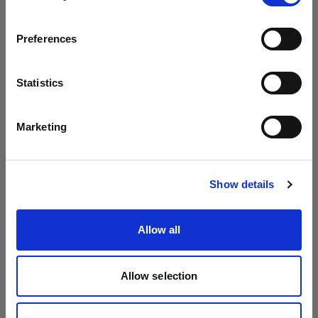
Paese
Profoto B10 Plus
Preferences
Latvia
Profoto B10X & B10X Plus
Lingua
Statistics
Profoto B20 (250Ws, 40W)
Italiano
Marketing
Profoto B30 (500Ws,40W)
Mostra tutti i prodotti
Visita sito
Power Cables
Show details
Power Cable C7 Long
Allow all
Power Cable C7
Specifiche:
Allow selection