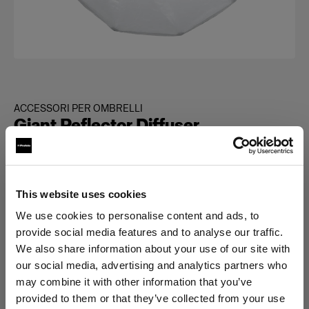
ACCESSORI PER OMBRELLI
Giant Reflector Diffuser
(
0
)
This website uses cookies
Scegli variante:
We use cookies to personalise content and ads, to
provide social media features and to analyse our traffic.
Selezionato
We also share information about your use of our site with
Giant Reflector 180 Diffuser 1/3 f-
our social media, advertising and analytics partners who
stop
may combine it with other information that you’ve
provided to them or that they’ve collected from your use