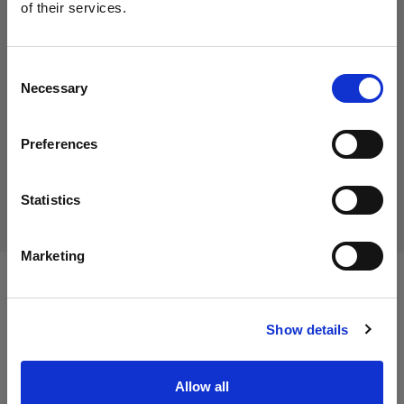
of their services.
Crediamo
che
tu
sia
nel
Latvia
.
449,01 €
IVA inclusa
Aggiornare la tua location?
371,08 €
IVA esclusa
Disponibile
Consent
Necessary
Selection
Paese
Aggiungi al carrello
Preferences
Latvia
Lingua
Consegna e restituzione
Statistics
Italiano
Marketing
Visita sito
Specifiche:
Show details
Dettagli sul prodotto
Allow all