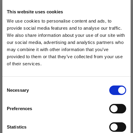
This website uses cookies
Scarica su Android
We use cookies to personalise content and ads, to
provide social media features and to analyse our traffic.
Per i prodotti senza Bluetooth (AirX)
We also share information about your use of our site with
our social media, advertising and analytics partners who
Per ottenere il massimo dal tuo prodotto,
may combine it with other information that you’ve
registralo in My Profoto prima dell’uso.
provided to them or that they’ve collected from your use
of their services.
• 1 anno aggiuntivo di garanzia standard
Crediamo
che
tu
sia
nel
Latvia
.
• Possibilità di acquistare da 1 a 3 anni di
Aggiornare la tua location?
garanzia estesa (fino a un totale di 5 anni)
Consent
• Aggiornamenti firmware wireless
Necessary
Selection
Paese
Registra in My Profoto
Preferences
Latvia
Lingua
Statistics
Scarica le informazioni normative e di sicurezza