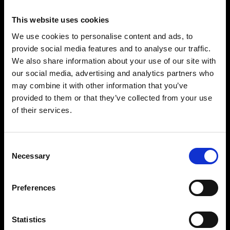
This website uses cookies
We use cookies to personalise content and ads, to
provide social media features and to analyse our traffic.
We also share information about your use of our site with
our social media, advertising and analytics partners who
may combine it with other information that you’ve
provided to them or that they’ve collected from your use
of their services.
Consent
Intuitivo
Necessary
Selection
Grazie alla rinomata interfaccia utente di Profoto
e ai tempi di ricarica rapidi, puoi concentrarti al
100% sul realizzare la tua visione. L'AirX
Preferences
incorporato consente il controllo direttamente
dal telecomando o dalle app Profoto,
Statistics
permettendoti di modellare la luce senza dover