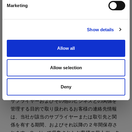
グ目的で取り扱われるお客様の連絡先情報は、お
Marketing
客様が顧客である限り、または Profoto アカウン
サイトにアクセス
トを持っている限り、その後 2 年間保存されま
す。マーケティング情報の受け取りを希望しない
Show details
場合、お客様から当社にその旨を通知していただ
く必要があります。締結した契約を履行する目的
Allow all
で取り扱われるお客様の連絡先情報は、お客様が
顧客である限り、またそれ以降の、当社が法的要
Allow selection
件を遵守し、契約に関する請求を管理するために
必要な期間（
例えば
適用される保証期間中）保存
されます。法的義務を果たす目的で取り扱われる
Deny
お客様の財務情報は、7 年間保存されます。当社の
サプライヤーおよびその他のビジネスとの関係を
管理する目的で取り扱われるお客様の連絡先情報
は、当社が該当のサプライヤーまたは取引先と関
係を有する期間、およびそれ以降の 2 年間保存さ