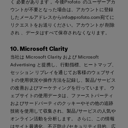
く
必要があります
。今後
Profoto
のユーザーアカ
ウントが不要となった場合は、アカウントに登録
したメールアドレスから
info@profoto.com
宛てに
リクエストをお送りください。アカウントが
削除
され
、データはすべて保存されなくなります。
10. Microsoft Clarity
当社は Microsoft Clarity および Microsoft
Advertising と提携し、行動指標、ヒートマップ、
セッション リプレイを通じてお客様のウェブサイ
トの使用状況や操作方法を記録し、製品/サービス
の改善およびマーケティングを行っています。 ウ
ェブサイトの使用データは、ファーストパーティ
およびサードパーティのクッキーやその他の追跡
技術を使用して収集され、製品/サービスの人気や
オンライン活動を分析します。 さらに、この情報
はサイト最適化、不正防止/セキュリティ目的、広