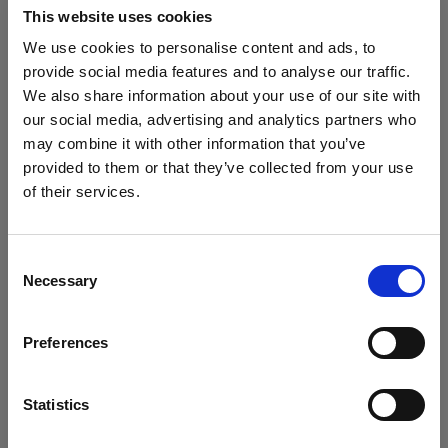
お客様の個人情報は、EU/EEA 域外の国（アメリ
This website uses cookies
カ合衆国、カナダ、日本など）に転送される場合
We use cookies to personalise content and ads, to
があります。これらの国では、EU/EEA 域内より
provide social media features and to analyse our traffic.
も個人情報の保護レベルが低い場合があります。
We also share information about your use of our site with
個人データを EU/EEA 域外の国に転送する場合、
our social media, advertising and analytics partners who
当社は欧州委員会が承認した標準契約条項を使用
may combine it with other information that you’ve
し、お客様の個人データを十分に保護します。標
provided to them or that they’ve collected from your use
of their services.
準契約条項は次のリンクからご覧いただけます。
Latvia
にお住まいであると思われます。
https://commission.europa.eu/law/law-
地域を変更しますか？
topic/data-protection/international-dimension-
Consent
data-protection/standard-contractual-clauses-
Necessary
Selection
scc_en
国
Preferences
Latvia
6.個人情報の保管期間
お客様の個人情報は、収集された目的に必要な期
言語
Statistics
間、または現地の法律で許可または要求されてい
日本語
る期間のみ保存されます。つまり、マーケティン