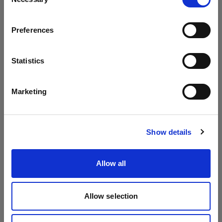
Selection
7.権利侵害の申し立てに関する手続き
国
Profoto は、他者の知的財産権 および商標権 を尊
Preferences
Latvia
重します。お客様の作品、写真、ブランドまたは
知的財産権が当社ウェブサイト に 掲載されること
言語
で侵害されたと信ずる場合、以下の情報を当社ま
Statistics
でご提供ください。
日本語
Marketing
- 著作権またはその他の知的財産利益の所有者の代
理で行動する承認を受けた人物の電子署名または
サイトにアクセス
肉筆署名
Show details
- 侵害を受けたことを主張する著作物またはその他
Allow all
の知的財産の説明
- 権利侵害を申し立てるコンテンツの当社ウェブサ
イトにおける掲載場所の説明
Allow selection
- お客様の住所、電話番号、および電子メールアド
レス