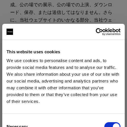
成、公の場での展示、公の場での上演、ダウンロ
ード、保存、または送信してはなりません。さら
に、当社ウェブサイトのいかなる部分、当社ウェ
ブサイトへのアクセス、当社ウェブサイトの利
用、または当社ウェブサイトを通じて利用可能な
いかなるサービスまたは資料においても、商業目
的での複製、 販売 、利用をしてはなりません。
This website uses cookies
We use cookies to personalise content and ads, to
6.企業商標
provide social media features and to analyse our traffic.
We also share information about your use of our site with
当社の社名、当社のロゴ、および関連するすべて
our social media, advertising and analytics partners who
の名称、ロゴ、製品名、サービス名、デザイン、
may combine it with other information that you’ve
スローガンは、当社、当社の 関連会社 またはライ
provided to them or that they’ve collected from your use
センス許諾者の商標です。当社の書面による事前
of their services.
の許可なく、そのような商標を使用してはなりま
Latvia
にお住まいであると思われます。
せん。
地域を変更しますか？
Consent
Necessary