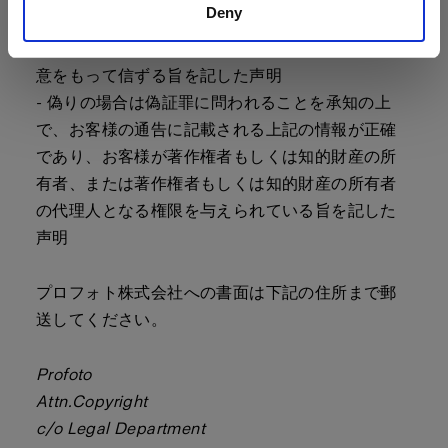
Deny
- 争点となっている使用が著作権所有者、その代理
人、または法律によって許可されていないと、誠
意をもって信ずる旨を記した声明
- 偽りの場合は偽証罪に問われることを承知の上
で、お客様の通告に記載される上記の情報が正確
であり、お客様が著作権者もしくは知的財産の所
有者、または著作権者もしくは知的財産の所有者
の代理人となる権限を与えられている旨を記した
声明
プロフォト株式会社への書面は下記の住所まで郵
送してください。
Profoto
Attn.Copyright
c/o Legal Department