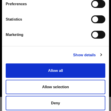
Preferences
Latvia
います。彼らに愛用されているのが、Acute/D4
リングです。リングフラッシュの中心にレンズを
言語
置くと、くっきりとした影を伴う独特な光を作り
Statistics
出します。
日本語
Marketing
カメラに取付けて簡単に持運び可能であるために
スタジオジェネレーターヘッド
Acute/D4リングを使うというフォトグラファー
最先端のジェネレーター用ヘッド
サイトにアクセス
もいれば、Proリングが作り出す独特のキャッチ
大型の商業作品の撮影や過酷な大量撮影では、驚異
ライトを好むために用いるというフォトグラファ
Show details
的なパワーとスピード、安定性を実現する高品質な
ーもいます。もちろんAcute/D4リング プラスの
ヘッドが必要です。
使い方として正解や不正解というものはありませ
Allow all
ん。
詳しく見る
Allow selection
特長
スタンドまたはカメラに直接取り付け可能。
Deny
なめらかなダイレクト光を作り出します。