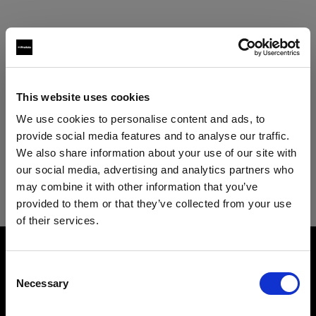
仕様：
This website uses cookies
We use cookies to personalise content and ads, to
製品情報
provide social media features and to analyse our traffic.
We also share information about your use of our site with
our social media, advertising and analytics partners who
Acute/D4 リング UNC
may combine it with other information that you’ve
provided to them or that they’ve collected from your use
D4ジェネレーター用のリングフラッシ
of their services.
ュ
Latvia
にお住まいであると思われます。
地域を変更しますか？
製品番号
:
330514
Consent
Necessary
Selection
ファッションフォトグラファーは、荒々しさのな
国
い、ダイレクトで際立ったメインライトを求めて