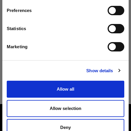
ページに何も表示されない場合は、お手数です
Preferences
Latvia
が、後日再度ご確認いただきますようお願いいた
します。
言語
Statistics
日本語
ストロボの再生品はこちら
Marketing
サイトにアクセス
Show details
ライトシェーピングツールの再生品はこ
ちら
Allow all
Allow selection
会社概要
Deny