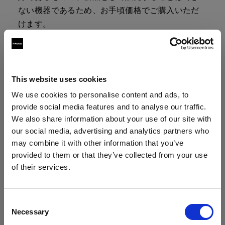
ない機器であるため、お手頃価格でご購入いただ
けます。
製品は、ケーブル、バッグ、充電器などのアクセ
サリーとともにキットで販売しています。キット
の内容に関する詳細は、製品ページをご覧くださ
This website uses cookies
い。
We use cookies to personalise content and ads, to
provide social media features and to analyse our traffic.
We also share information about your use of our site with
our social media, advertising and analytics partners who
デモ機はファイナルセールのため、返品
may combine it with other information that you’ve
はお受けできません。
provided to them or that they’ve collected from your use
ご購入は、各製品の「購入する」ボタンをクリッ
of their services.
クしてください。割引は、決済カートのデモ機に
Latvia
にお住まいであると思われます。
自動的に追加されます。
地域を変更しますか？
Consent
Necessary
Selection
なお、デモ機の再生品は数に限りがございます。
国