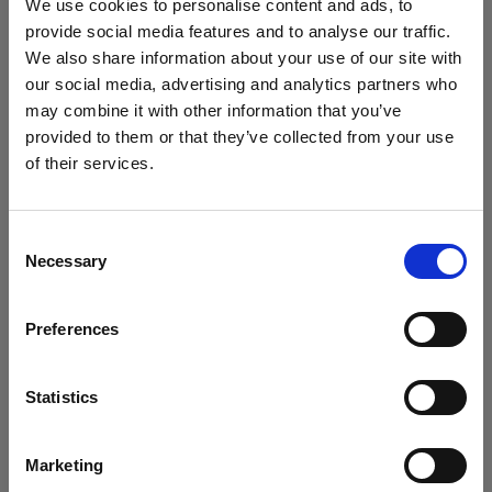
We use cookies to personalise content and ads, to
provide social media features and to analyse our traffic.
Step 5.
フル CTO (オレンジ) カラーフィルター を取り
We also share information about your use of our site with
our social media, advertising and analytics partners who
付けた C1 Plus を加え、違う角度から照射します。こ
may combine it with other information that you’ve
うすることで、暖かな太陽の光が差し込んでいるよう
provided to them or that they’ve collected from your use
な感覚を作ります。
of their services.
Latvia
にお住まいであると思われます。
ヒント
地域を変更しますか？
写真にさらに深みを与えるために、2灯目のC1 Plus の
Consent
Necessary
Selection
暖かな光を、葉やケーブルなどで遮って、シャドーを
国
散りばめます。
Preferences
Latvia
言語
Statistics
日本語
Marketing