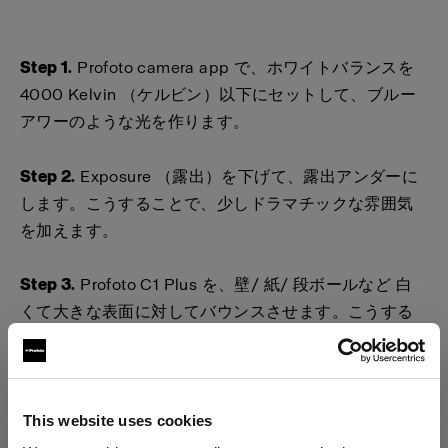
Step 1.
Profoto camera app で、ホワイトバランスを
4000 Kelvin （ケルビン）以下にセットして、ブルー
アワーのような光を作ります。
Step 2.
Exposure （露出）を下げて、露出アンダーに
します。こうすることで、少しドラマチックな雰囲気
を加えます。
Step 3.
Profoto C1 Plus を、壁/ 紙/ 段ボールなど 白
くて大きな表面に対してバウンスさせます。こうする
ことで、より大きな光源を作り出し、よりやわらかい
光になります。
Step 4
. 自分の欲しいブルーのトーンになるまで、ホワ
This website uses cookies
イトバランスを調整します。