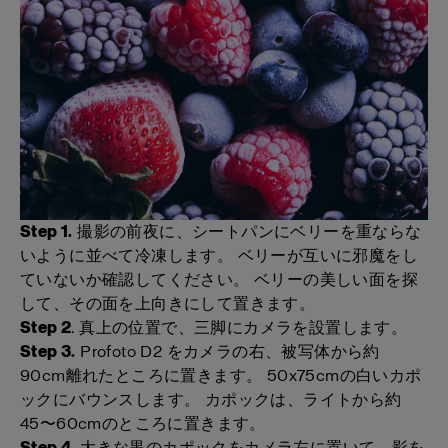
Step 1.
撮影の前夜に、シートパンにベリーを重ならな
いように並べて冷凍します。 ベリーが互いに邪魔をし
ていないか確認してください。 ベリーの美しい面を探
して、その面を上向きにして置きます。
Step 2
. 真上の位置で、三脚にカメラを設置します。
Step 3.
Profoto D2
をカメラの右、被写体から約
90cm離れたところに置きます。 50x75cmの白いカポ
ックにバウンスします。 カポックは、ライトから約
45〜60cmのところに置きます。
Step 4.
大きな黒のカポックをカメラ左に置いて、影を