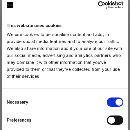
This website uses cookies
We use cookies to personalise content and ads, to
provide social media features and to analyse our traffic.
We also share information about your use of our site with
our social media, advertising and analytics partners who
may combine it with other information that you’ve
シャンパンの飛沫を止めて
provided to them or that they’ve collected from your use
of their services.
Latvia
にお住まいであると思われます。
地域を変更しますか？
Consent
Necessary
Selection
国
Preferences
Latvia