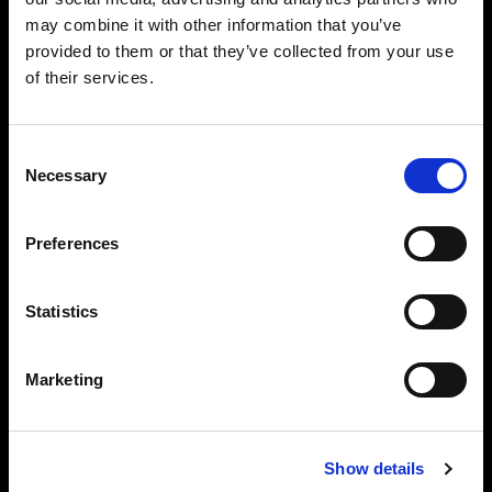
驚異的な高精度とコントロール
may combine it with other information that you’ve
11 f-stop の出力レンジを持ち、指先ひとつで求め
provided to them or that they’ve collected from your use
る光を簡単に形作ることができます。光量の調整
of their services.
は、2.4～2400Ws の範囲から 1/10 f-stop 刻みで
可能です。2 つの出力部は独立しており、個別に 0
～100 ％まで調整できます。連続撮影で必要なパ
Consent
ワーとコントロールがすべて備わっています。
Necessary
Selection
末永くパフォーマンスを維持する設計
Preferences
Pro-11 は、驚異的な一貫性を保ったまま、ハイボ
リュームな撮影ができるように設計されていま
す。エンジニアリングとモノ造りに対して真摯に
Statistics
取り組んだ結果、極めて優れた耐久性が実現し、
最高水準のパフォーマンスを長年にわたって維持
します。
Marketing
Show details