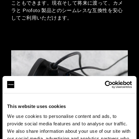
こともできます。現在そして将来に渡って、カメ
ラと Profoto 製品とのシームレスな互換性を安心
してご利用いただけます。
This website uses cookies
We use cookies to personalise content and ads, to
provide social media features and to analyse our traffic.
We also share information about your use of our site with
our social media, advertising and analytics partners who