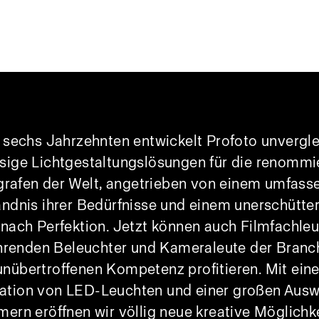
t sechs Jahrzehnten entwickelt Profoto unvergle
ssige Lichtgestaltungslösungen für die renommi
grafen der Welt, angetrieben von einem umfass
ändnis ihrer Bedürfnisse und einem unerschütter
nach Perfektion. Jetzt können auch Filmfachle
ührenden Beleuchter und Kameraleute der Branc
unübertroffenen Kompetenz profitieren. Mit ein
ation von LED-Leuchten und einer großen Ausw
mern eröffnen wir völlig neue kreative Möglichk