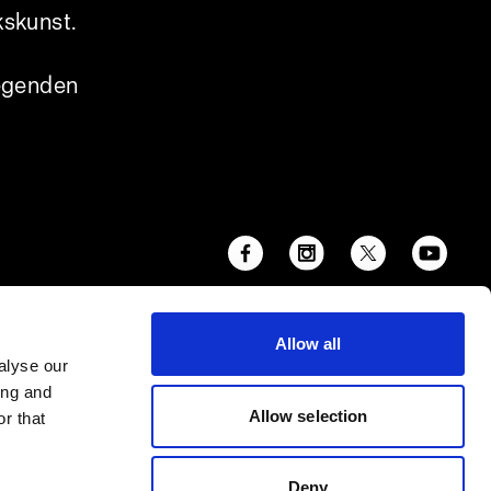
kskunst.
legenden
Allow all
alyse our
ing and
Allow selection
r that
Deny