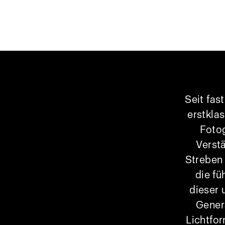
Seit fas
erstkla
Foto
Verst
Streben 
die f
dieser 
Gener
Lichtfor