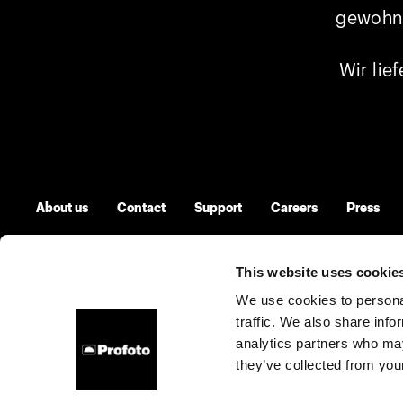
gewohnt
Wir lie
About us
Contact
Support
Careers
Press
This website uses cookie
We use cookies to personal
Malta
Cookies
Privacy Policy
Terms of use
traffic. We also share info
analytics partners who may
Copyright (C) 1968-2025 Profoto AB. All rights reserved.
they’ve collected from your