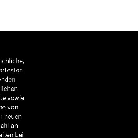
ichliche,
ertesten
enden
lichen
ute sowie
he von
er neuen
ahl an
eiten bei