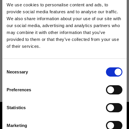
Technische Daten:
We use cookies to personalise content and ads, to
provide social media features and to analyse our traffic.
We also share information about your use of our site with
our social media, advertising and analytics partners who
Produktdetails
may combine it with other information that you’ve
provided to them or that they’ve collected from your use
Downloads
of their services.
Clic Softbox 2.3' (70cm) Octa
Wir
vermuten,
dass
Sie
in
Malta
ansässig
sind.
Weiches Licht mit nur einem Clic
Möchten Sie Ihren Standort aktualisieren?
Technische Details
Benutzeranleitung
Consent
Produktnummer
:
101318
Necessary
Selection
Land
Clic Softbox 2.3' (70cm) Octa
Die neue Clic Softbox Octa erzeugt weiches und
Aktuelles Benutzeranleitung herunterladen
Preferences
Malta
schmeichelhaftes Licht – wie geschaffen für
nahe Porträtaufnahmen, Flatlay und Stillleben-
Weiter zum Benutzeranleitung
Sprache
sowie Produktfotografie mit einem beliebigen
Overview
Statistics
Blitz der Profoto A-Reihe.
Product number
Deutsch
101318
Marketing
Damit ist sie perfekt geeignet für Fotografen, die