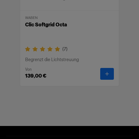
WABEN
Clic Softgrid Octa
(
7
)
Begrenzt die Lichtstreuung
Von
-
Clic Softgrid
139,00 €