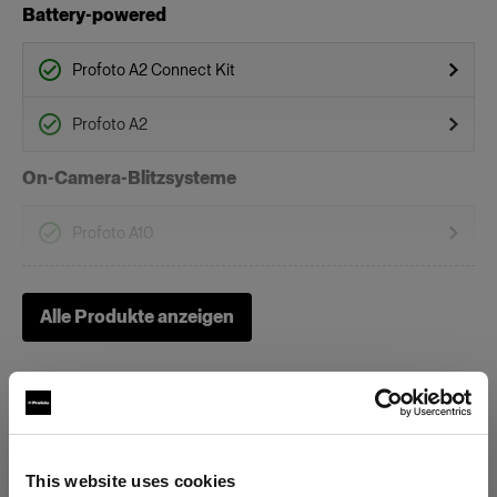
Battery-powered
Profoto A2 Connect Kit
Profoto A2
On-Camera-Blitzsysteme
Profoto A10
Profoto A1X
Alle Produkte anzeigen
Profoto A1
Waben
Clic Softgrid Octa
This website uses cookies