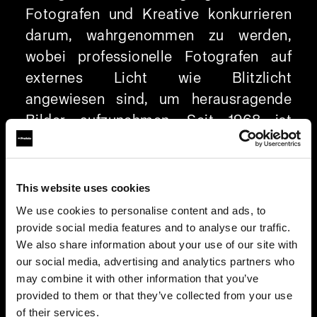
Fotografen und Kreative konkurrieren
darum, wahrgenommen zu werden,
wobei professionelle Fotografen auf
externes Licht wie Blitzlicht
angewiesen sind, um herausragende
Bilder aufzunehmen. Seit 1968 ist
Profoto innovativ, und die Profoto
Camera ist ein Beispiel dafür: Sie
optimiert die Smartphone-Fotografie
This website uses cookies
durch hervorragende Beleuchtung.
We use cookies to personalise content and ads, to
provide social media features and to analyse our traffic.
Individuelles RAW-Format für
We also share information about your use of our site with
our social media, advertising and analytics partners who
schnellere Postproduktion und
may combine it with other information that you’ve
bessere Bilder
provided to them or that they’ve collected from your use
Verlieren Sie keine Zeit und haben Sie
of their services.