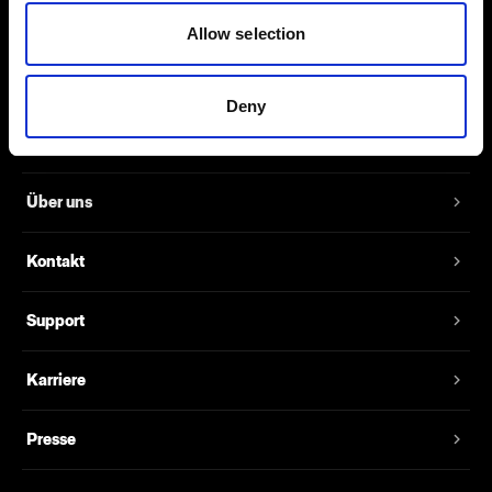
größer als JPEG-Dateien, weshalb sie
Allow selection
deutlich mehr Details abbilden.
Deny
Über uns
Kontakt
Support
Karriere
Presse