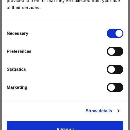
provided to them or that they’ve collected from your use
of their services.
Creemos
que
estás
en
Malta
.
¿Quieres actualizar tu ubicación?
Consent
Necessary
Selection
País
Preferences
Malta
Idioma
Statistics
Español
Marketing
Visitar el sitio
Show details
Allow all