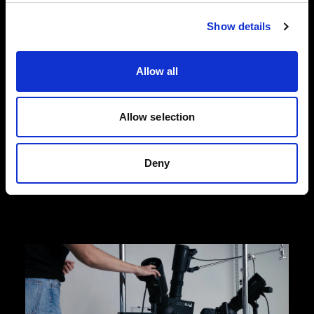
Show details
Fotografía flat lay de moda
Diseñadas para satisfacer las demandas
dinámicas del comercio electrónico de moda,
Allow all
nuestras soluciones para fotografía en plano
cenital te ayudan a capturar imágenes de
productos de alta calidad que impulsan las
Allow selection
conversiones. Elige la eficacia y facilidad de
Profoto StyleShoots Horizontal u opta por una
flexibilidad creativa total con nuestro sistema de
Deny
flashes y modeladores de luz.