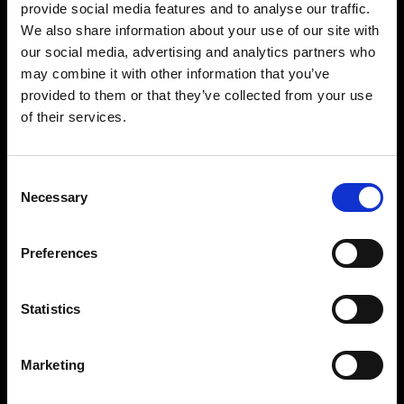
Profoto StyleShoots Vertical proporciona
provide social media features and to analyse our traffic.
imágenes consistentes y sin fondo con rapidez y
We also share information about your use of our site with
facilidad. Para marcas que buscan libertad
our social media, advertising and analytics partners who
creativa, nuestra solución personalizable ofrece
may combine it with other information that you’ve
posibilidades de modelado de luz inigualables,
provided to them or that they’ve collected from your use
lo que permite crear imágenes extraordinarias
of their services.
que diferencien tu marca.
Consent
Necessary
Selection
Preferences
Statistics
Marketing