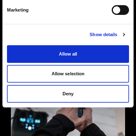
El Pro-11 se ha diseñado para capturar grandes
Marketing
volúmenes de imágenes con una consistencia
increíble. Su construcción basada en una
ingeniería y una artesanía impecables lo hace
Show details
tan resistente y duradero que continuará
rindiendo al máximo nivel durante muchos años.
Allow all
Allow selection
Deny