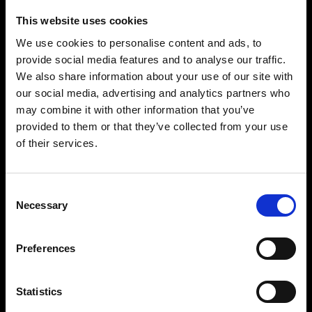
This website uses cookies
We use cookies to personalise content and ads, to
provide social media features and to analyse our traffic.
We also share information about your use of our site with
our social media, advertising and analytics partners who
may combine it with other information that you’ve
Precisión y control impresionantes
provided to them or that they’ve collected from your use
Gracias a un rango de potencia de 11 f-stops al
of their services.
alcance de tus dedos, te resultará muy fácil
configurar la luz que desees. Puedes ajustarla en
incrementos de 1/10 f-stops desde 2,4 hasta
Consent
Necessary
2400 Ws y controlar cada antorcha de forma
Selection
independiente. Todo lo que necesitas para
fotografiar con potencia y precisión, de una toma
Preferences
a otra.
Statistics
Diseñado para perdurar con un rendimiento
uniforme