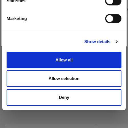
Statistics
(
0
)
Nids d’abeilles
Français
Reflector ou le
Marketing
Visiter le site
À partir de
À partir de
495,00 €
149,00 €
Show details
Allow all
Allow selection
Deny
Profoto Umbrellas