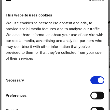
This website uses cookies
We use cookies to personalise content and ads, to
provide social media features and to analyse our traffic.
We also share information about your use of our site with
our social media, advertising and analytics partners who
may combine it with other information that you’ve
provided to them or that they’ve collected from your use
of their services.
Nous
pensons
que
vous
vous
trouvez
ici :
Malta
.
Mettre à jour votre emplacement ?
Consent
Necessary
Selection
NIDS D’ABEILLES
Pays
NIDS D’ABEILLES
Grid 180 m
Grid & Filter Holder Kit 180 mm
Preferences
Malta
Langue