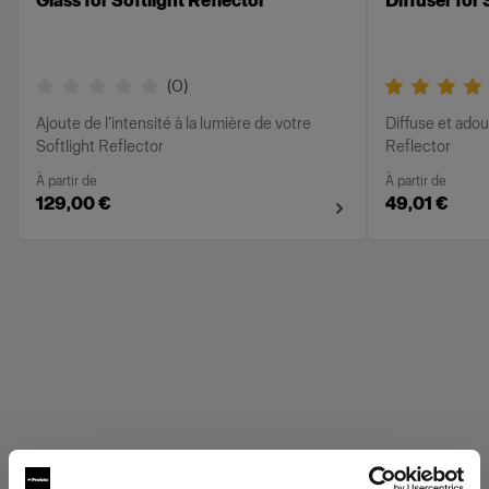
Glass for Softlight Reflector
Diffuser for 
(
0
)
Ajoute de l’intensité à la lumière de votre
Diffuse et adou
Softlight Reflector
Reflector
À partir de
À partir de
129,00 €
49,01 €
Profoto Grids