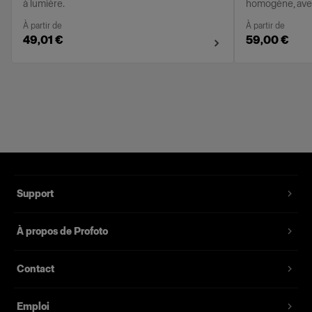
à lumière.
homogène, avec
À partir de
À partir de
49,01 €
59,00 €
Support
À propos de Profoto
Contact
Emploi