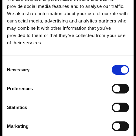
Photos sur mannequin
provide social media features and to analyse our traffic.
Profoto StyleShoots Vertical permet d’obtenir
We also share information about your use of our site with
aisément et rapidement des images uniformes,
our social media, advertising and analytics partners who
sans arrière-plan. Pour les marques en quête de
may combine it with other information that you’ve
liberté créative, notre solution personnalisable
provided to them or that they’ve collected from your use
offre des possibilités inégalées de façonnage de
la lumière pour créer des images qui sortent du
of their services.
lot et distinguent votre marque.
Consent
Necessary
Selection
Preferences
Statistics
Marketing