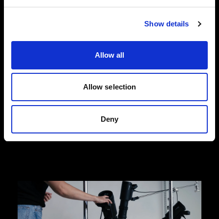
Show details
Photos de mode à plat
Conçues pour répondre aux exigences
dynamiques du e-commerce dans le secteur de
Allow all
la mode, nos solutions pour photos à plat vous
aident à capter des images de produits de haute
qualité qui stimulent les conversions. Choisissez
Allow selection
l’efficacité et la simplicité de Profoto StyleShoots
Horizontal ou optez pour une flexibilité créative
totale avec notre configuration de flashes et de
Deny
façonneurs de lumière.