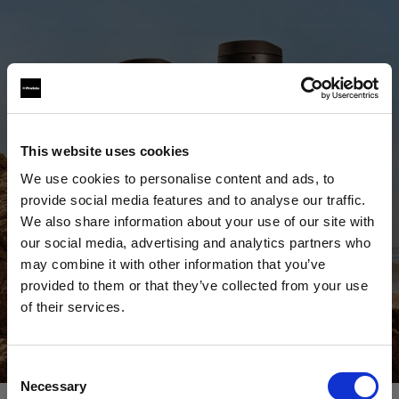
This website uses cookies
We use cookies to personalise content and ads, to
provide social media features and to analyse our traffic.
We also share information about your use of our site with
our social media, advertising and analytics partners who
may combine it with other information that you’ve
provided to them or that they’ve collected from your use
of their services.
Scopri tutti i prodotti
Crediamo
che
tu
sia
nel
Malta
.
Aggiornare la tua location?
Acquista ora
Consent
Necessary
Selection