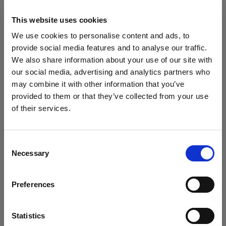
This website uses cookies
Scarica su Android
We use cookies to personalise content and ads, to
provide social media features and to analyse our traffic.
Per i prodotti senza Bluetooth (AirX)
We also share information about your use of our site with
our social media, advertising and analytics partners who
Per ottenere il massimo dal tuo prodotto,
may combine it with other information that you’ve
registralo in My Profoto prima dell’uso.
provided to them or that they’ve collected from your use
of their services.
• 1 anno aggiuntivo di garanzia standard
Crediamo
che
tu
sia
nel
Malta
.
• Possibilità di acquistare da 1 a 3 anni di
Aggiornare la tua location?
garanzia estesa (fino a un totale di 5 anni)
Consent
• Aggiornamenti firmware wireless
Necessary
Selection
Paese
Registra in My Profoto
Preferences
Malta
Lingua
Statistics
Scarica le informazioni normative e di sicurezza