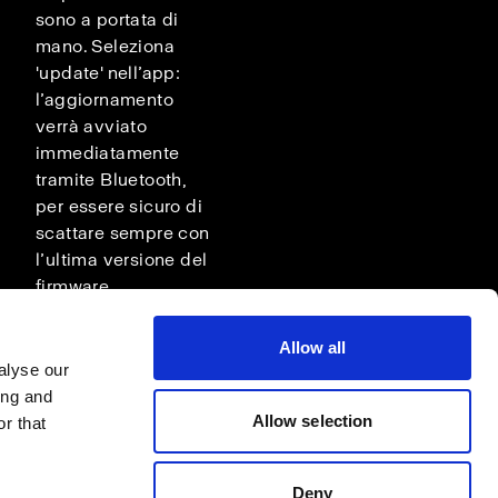
sono a portata di
mano. Seleziona
'update' nell’app:
l’aggiornamento
verrà avviato
immediatamente
tramite Bluetooth,
per essere sicuro di
scattare sempre con
l’ultima versione del
firmware.
Allow all
alyse our
ing and
Allow selection
r that
Deny