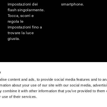
impostazioni dei
smartphone.
flash singolarmente.
Tocca, scorri e
regola le
impostazioni fino a
trovare la luce
giusta.
s
ise content and ads, to provide social media features and to an
rmation about your use of our site with our social media, advertis
o
Stampa
Investors
Share The Light
 combine it with other information that you’ve provided to them o
 use of their services.