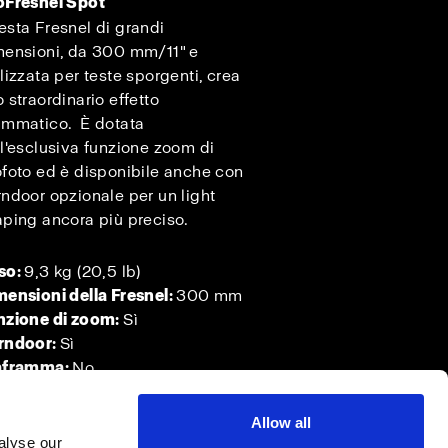
oFresnel Spot
sta Fresnel di grandi
mensioni, da 300 mm/11" e
lizzata per teste sporgenti, crea
 straordinario effetto
ammatico. È dotata
l'esclusiva funzione zoom di
foto ed è disponibile anche con
ndoor opzionale per un light
ping ancora più preciso.
so:
9,3 kg (20,5 lb)
mensioni della Fresnel:
300 mm
nzione di zoom:
Sì
rndoor:
Sì
aframma:
No
Allow all
alyse our