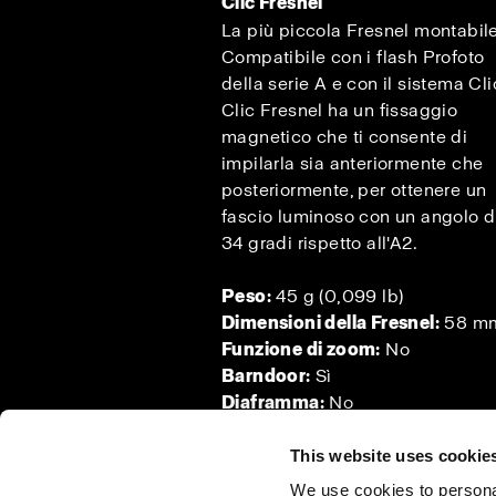
Clic Fresnel
La più piccola Fresnel montabile
Compatibile con i flash Profoto
della serie A e con il sistema Cli
Clic Fresnel ha un fissaggio
magnetico che ti consente di
impilarla sia anteriormente che
posteriormente, per ottenere un
fascio luminoso con un angolo d
34 gradi rispetto all'A2.
Peso:
45 g (0,099 lb)
Dimensioni della Fresnel:
58 m
Funzione di zoom:
No
Barndoor:
Sì
Diaframma:
No
This website uses cookie
We use cookies to personal