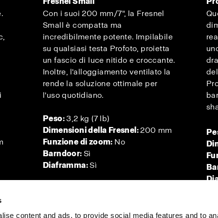
Fresnel Small
Pr
.
Con i suoi 200 mm/7", la Fresnel
Que
Small è compatta ma
di
c,
incredibilmente potente. Impilabile
rea
su qualsiasi testa Profoto, proietta
uno
un fascio di luce nitido e croccante.
dr
Inoltre, l'alloggiamento ventilato la
del
rende la soluzione ottimale per
Pro
i
l'uso quotidiano.
bar
sha
Peso:
3,2 kg (7 lb)
Dimensioni della Fresnel:
200 mm
Pe
m
Funzione di zoom:
No
Di
Barndoor:
Sì
Fu
Diaframma:
Sì
Ba
Di
s
ise content and ads, to provide social media features and to an