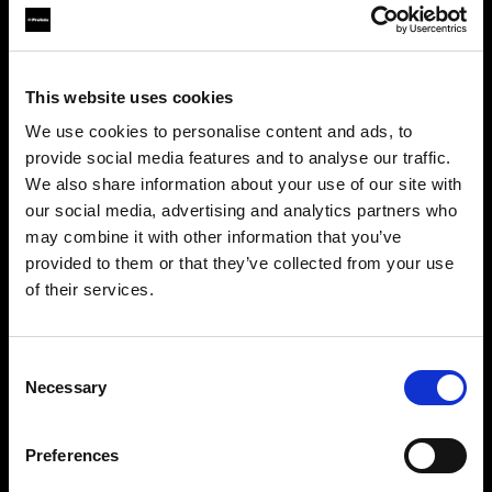
ridurre al minimo la necessità di post-
produzione.
This website uses cookies
We use cookies to personalise content and ads, to
provide social media features and to analyse our traffic.
We also share information about your use of our site with
our social media, advertising and analytics partners who
may combine it with other information that you’ve
provided to them or that they’ve collected from your use
of their services.
Consent
Necessary
Selection
Gambe femminili
Preferences
Il set di gambe femminili è dotato di vita alta e