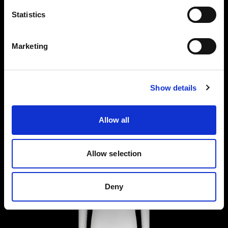
bassa, per consentire di fotografare un'ampia
Statistics
gamma di stili di abbigliamento. Per vestire e
lavorare facilmente jeans, pantaloni o gonne, le
Marketing
gambe del manichino possono essere appese ai
Profoto StyleShoots Vertical o posizionate su un
carrello.
Show details
Allow all
Allow selection
Deny