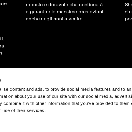
iare
robusto e durevole che continuerà
Sha
a garantire le massime prestazioni
str
anche negli anni a venire.
pos
i.
na
n
s
ise content and ads, to provide social media features and to an
rmation about your use of our site with our social media, advertis
voro
Stampa
Investitori
Share the Light
 combine it with other information that you’ve provided to them o
 use of their services.