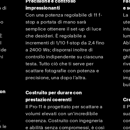
Precisione e controllo
Fac
o di
impressionanti
e 
Con una potenza regolabile di 11 f-
La 
po
stop a portata di mano sarà
ute
semplice ottenere il set-up di luce
int
 È
che desideri. È regolabile a
lum
l
incrementi di 1/10 f-stop da 2,4 fino
Abb
ide
a 2400 Ws; disporrai inoltre di
num
ni
controllo indipendente su ciascuna
ghi
testa. Tutto ciò che ti serve per
riv
scattare fotografie con potenza e
co
precisione, una dopo l’altra.
imp
bui
con
Costruito per durare con
prestazioni coerenti
Cre
Il Pro-11 è progettato per scattare a
Il 
volumi elevati con un’incredibile
sua
,
coerenza. Costruito con ingegneria
con
 le
e abilità senza compromessi, è così
com