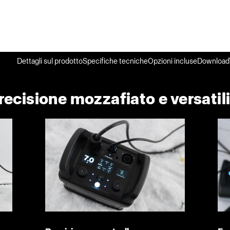
Dettagli sul prodotto
Specifiche tecniche
Opzioni incluse
Download
precisione mozzafiato e versatili