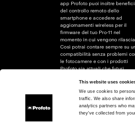
app Profoto puoi inoltre benefic
del controllo remoto dello
smartphone e accedere ad
aggiornamenti wireless per il
firmware del tuo Pro-11 nel
momento in cui vengono rilasciat
Così potrai contare sempre su u
compatibilità senza problemi co
le fotocamere e con i prodotti
Profoto sia attuali che futuri.
This website uses cookie
We use cookies to personal
traffic. We also share info
Chi siamo
Contatti
Assistenza
Opportunità di la
analytics partners who may
they’ve collected from your