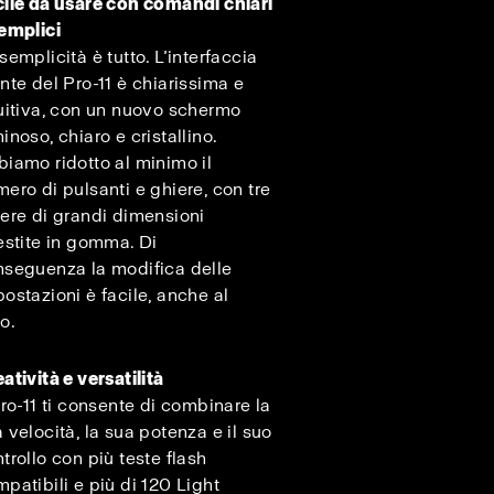
ile da usare con comandi chiari
semplici
semplicità è tutto. L’interfaccia
nte del Pro-11 è chiarissima e
uitiva, con un nuovo schermo
inoso, chiaro e cristallino.
iamo ridotto al minimo il
ero di pulsanti e ghiere, con tre
ere di grandi dimensioni
estite in gomma. Di
nseguenza la modifica delle
ostazioni è facile, anche al
o.
atività e versatilità
Pro-11 ti consente di combinare la
 velocità, la sua potenza e il suo
trollo con più teste flash
patibili e più di 120 Light